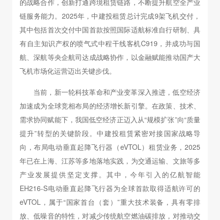
的战略合作，创新打通跨境租赁链路，不断提升航空全产业
链服务能力。2025年，中建投租赁总计完成9架飞机交付，
其中包括首次交付中国首款按照国际适航标准自行研制、具
有自主知识产权的喷气式中程干线客机C919，并成功与国
航、深航等央企航司达成战略协作，以金融赋能推动国产大
飞机市场化运营迈出关键步伐。
当前，新一轮科技革命和产业变革深入推进，低空经济
加速成为全球竞相布局的经济增长新引擎。在政策、技术、
需求协同赋能下，我国低空经济正迈入从“规模扩张”向“质量
提升”转型的关键阶段。中建投租赁紧密对接国家战略导
向，布局电动垂直起降飞行器（eVTOL）租赁业务，2025
年已在上海、江苏等多地落地实践，为交通运输、文旅等多
产业发展提供坚定支撑。其中，今年引入的亿航智能
EH216-S电动垂直起降飞行器为全球首款取得适航许可的
eVTOL，属于“国家首台（套）”重大技术装备，具有零排
放、低噪音的特性，对减少传统航空燃油碳排放，对推动交