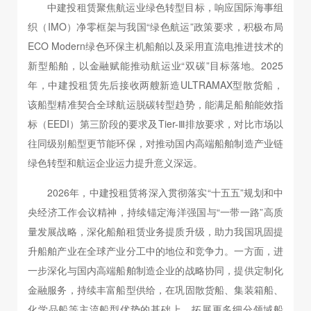
中建投租赁聚焦航运业绿色转型目标，响应国际海事组
织（IMO）净零框架与我国“绿色航运”政策要求，积极布局
ECO Modern绿色环保主机船舶以及采用直流电推进技术的
新型船舶，以金融赋能推动航运业“双碳”目标落地。2025
年，中建投租赁先后接收两艘新造ULTRAMAX型散货船，
该船型精准契合全球航运脱碳转型趋势，能满足船舶能效指
标（EEDI）第三阶段的要求及Tier-Ⅲ排放要求，对比市场以
往同级别船型更节能环保，对推动国内高端船舶制造产业链
绿色转型和航运企业运力提升意义深远。
2026年，中建投租赁将深入贯彻落实“十五五”规划和中
央经济工作会议精神，持续锚定海洋强国与“一带一路”高质
量发展战略，深化船舶租赁业务提质升级，助力我国巩固提
升船舶产业在全球产业分工中的地位和竞争力。一方面，进
一步深化与国内高端船舶制造企业的战略协同，提供定制化
金融服务，持续丰富船型供给，在巩固散货船、集装箱船、
化学品船等主流船型优势的基础上，拓展更多细分领域船